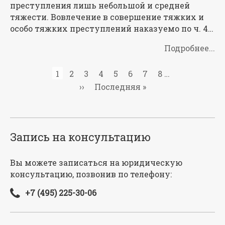
преступления лишь небольшой и средней
тяжести. Вовлечение в совершение тяжких и
особо тяжких преступлений наказуемо по ч. 4…
Подробнее...
Нумерация
Текущая
1
Page
2
Page
3
Page
4
Page
5
Page
6
Page
7
Page
8
…
страниц
страница
Следующая
››
Последняя
Последняя »
страница
страница
Запись на консультацию
Вы можете записаться на юридическую
консультацию, позвонив по телефону:
+7 (495) 225-30-06